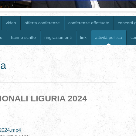
video
offerta conferenze
conferenze effettuate
concerti 
le
hanno scritto
ringraziamenti
link
attività politica
con
ca
IONALI LIGURIA 2024
2024.mp4