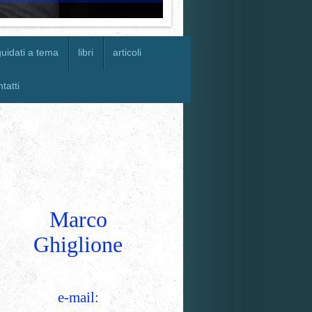
guidati a tema
libri
articoli
tatti
Marco
Ghiglione
e-mail: