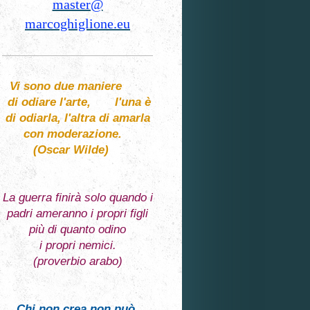
master@
marcoghiglione.eu
Vi sono due maniere
di odiare l'arte, l'una è
di odiarla, l'altra di amarla
con moderazione.
(Oscar Wilde)
La guerra finirà solo quando i
padri ameranno i propri figli
più di quanto odino
i propri nemici.
(proverbio arabo)
Chi non crea non può